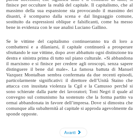
finisce per occultare la realtà del capitale. Il capitalismo, che al
massimo della sua espansione sta provocando il massimo dei
disastri, è scomparso dalla scena e dal linguaggio comune,
sostituito da espressioni oblique e falsificanti, come ha messo
bene in evidenza con le sue analisi Luciano Gallino.
Se le vittime del capitalismo continueranno tra di loro a
combattersi e a dilaniarsi, il capitale continuerà a prosperare
sfruttando le sue vittime, dopo aver abbattuto ogni distinzione tra
destra e sinistra prima di tutto sul piano culturale. «Si abbandona
il marxismo e si finisce per credere agli oroscopi, senza sapere
distinguere il bene dal male». La famosa battuta di Manuel
Vazquez Montalban sembra confermata da due recenti episodi,
particolarmente significativi: il direttore dell’Unità Staino che
attacca con inusitata violenza la Cgil e la Camusso perché si
sono schierate dalla parte dei lavoratori; Toni Negri il quale al
convegno sul comunismo ha sostenuto che la forma partito va
ormai abbandonata in favore dell’impresa. Dove si dimostra che
comunque alla subalternità al capitale si approda agevolmente da
sponde opposte.
Avanti