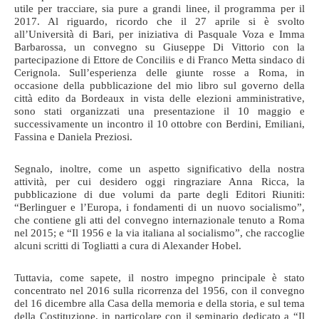
utile per tracciare, sia pure a grandi linee, il programma per il
2017. Al riguardo, ricordo che il 27 aprile si è svolto
all’Università di Bari, per iniziativa di Pasquale Voza e Imma
Barbarossa, un convegno su Giuseppe Di Vittorio con la
partecipazione di Ettore de Conciliis e di Franco Metta sindaco di
Cerignola. Sull’esperienza delle giunte rosse a Roma, in
occasione della pubblicazione del mio libro sul governo della
città edito da Bordeaux in vista delle elezioni amministrative,
sono stati organizzati una presentazione il 10 maggio e
successivamente un incontro il 10 ottobre con Berdini, Emiliani,
Fassina e Daniela Preziosi.
Segnalo, inoltre, come un aspetto significativo della nostra
attività, per cui desidero oggi ringraziare Anna Ricca, la
pubblicazione di due volumi da parte degli Editori Riuniti:
“Berlinguer e l’Europa, i fondamenti di un nuovo socialismo”,
che contiene gli atti del convegno internazionale tenuto a Roma
nel 2015; e “Il 1956 e la via italiana al socialismo”, che raccoglie
alcuni scritti di Togliatti a cura di Alexander Hobel.
Tuttavia, come sapete, il nostro impegno principale è stato
concentrato nel 2016 sulla ricorrenza del 1956, con il convegno
del 16 dicembre alla Casa della memoria e della storia, e sul tema
della Costituzione, in particolare con il seminario dedicato a “Il