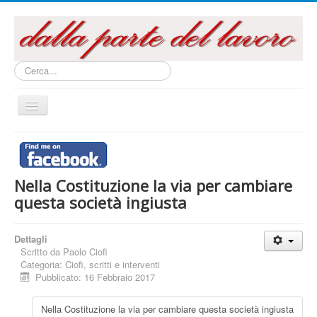
Cerca...
Cambia
navigazione
Home
Questo sito
Nella Costituzione la via per cambiare
Articoli e Saggi
questa società ingiusta
Interventi e Relazioni
Libri e Pubblicazioni
Dettagli
Scritto da
Paolo Ciofi
Audiovisivi
Categoria:
Ciofi, scritti e interventi
Pubblicato: 16 Febbraio 2017
Archivi
La campagna referendaria 2016
Nella Costituzione la via per cambiare questa società ingiusta