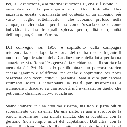
Pci, la Costituzione, e le riforme istituzionali”, che si è svolto l’11
novembre con la partecipazione di Aldo Tortorella. Una
iniziativa, questa, organizzata nel contesto di un impegno più
vasto - voglio sottolinearlo - che abbiamo profuso nella
campagna referendaria per il no come Associazione e come
individualità. Tra le quali spicca, per qualità e quantità
dell’impegno, Gianni Ferrara.
Dal convegno sul 1956 e soprattutto dalla campagna
referendaria, che dopo la vittoria del no ha reso stringente il
nodo dell’applicazione della Costituzione e della lotta per la sua
attuazione, si rafforza l’esigenza di fare chiarezza sulla storia e la
memoria del Pci. Non solo per illuminare un percorso storico
spesso ignorato e falsificato, ma anche e soprattutto per poter
osservare con occhi critici il presente. Vale a dire per cercare
strumenti adatti a interpretare la realtà per trasformarla e
riprendere il discorso su una società più avanzata, su quello che
potremmo chiamare nuovo socialismo.
Siamo immersi in una crisi del sistema, ma non si parla più di
superamento del sistema. Da una parte, si usa a sproposito la
parola riformismo, una parola malata, che si identifica con la
gestione (non sempre mite) del capitalismo. Dall’altra, con la
parola liberismo, che significa tutto e il contrario di tutto, si