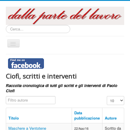
Cerca...
Cambia
navigazione
Home
Questo sito
Ciofi, scritti e interventi
Articoli e Saggi
Raccolta cronologica di tutti gli scritti e gli interventi di Paolo
Interventi e Relazioni
Ciofi
Libri e Pubblicazioni
Filtro autore
Visualizza n.
Audiovisivi
Data
Archivi
Titolo
pubblicazione
Autore
La campagna referendaria 2016
Maschere a Ventotene
Scritto da
22/Ago/16