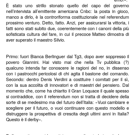
È stato uno strillo stonato quello del capo del governo
nell’intervista all’emittente americana Cnbc: la posta in gioco,
manco a dirlo, è la controriforma costituzionale nel referendum
prossimo venturo. Detto, fatto. Anzi, per assicurarsi la vittoria, i
fatti sono stati subito due, coerentemente con i canoni della più
sofisticata cultura del fare, in cui il precoce Matteo dimostra di
aver superato il maestro Silvio.
Primo: fuori Bianca Berlinguer dal Tg3, dopo aver soppresso il
povero Giannini. Hai visto mai che nella Tv pubblica (?)
qualcuno intenda far conoscere le ragioni del no, in dissenso
con i pastrocchi pericolosi di chi agita il bastone del comando.
Secondo: dentro Denis Verdini a costituire i comitati per il sì,
con la sua accolita di innovatori e di maestri del pensiero. Dal
momento che, come ha chiarito il Gran Loquace il quale spesso
si contraddice, con il referendum non si tratta di decidere della
sorte di se medesimo ma del futuro dell’Italia: «Vuoi cambiare e
scegliere per il futuro, o vuoi continuare con questo modello e
distruggere la prospettiva di crescita degli ultimi anni in Italia?
Questo è il derby».