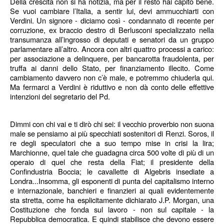
Della crescita non si ha notizia, ma per il resto hai capito bene.
Se vuoi cambiare l’Italia, a sentir lui, devi ammucchiarti con
Verdini. Un signore - diciamo così - condannato di recente per
corruzione, ex braccio destro di Berlusconi specializzato nella
transumanza all’ingrosso di deputati e senatori da un gruppo
parlamentare all’altro. Ancora con altri quattro processi a carico:
per associazione a delinquere, per bancarotta fraudolenta, per
truffa ai danni dello Stato, per finanziamento illecito. Come
cambiamento davvero non c’è male, e potremmo chiuderla qui.
Ma fermarci a Verdini è riduttivo e non dà conto delle effettive
intenzioni del segretario del Pd.
Dimmi con chi vai e ti dirò chi sei: il vecchio proverbio non suona
male se pensiamo ai più specchiati sostenitori di Renzi. Soros, il
re degli speculatori che a suo tempo mise in crisi la lira;
Marchionne, quel tale che guadagna circa 500 volte di più di un
operaio di quel che resta della Fiat; il presidente della
Confindustria Boccia; le cavallette di Algebris insediate a
Londra...Insomma, gli esponenti di punta del capitalismo interno
e internazionale, banchieri e finanzieri ai quali evidentemente
sta stretta, come ha esplicitamente dichiarato J.P. Morgan, una
Costituzione che fonda sul lavoro - non sul capitale - la
Repubblica democratica. E quindi stabilisce che devono essere