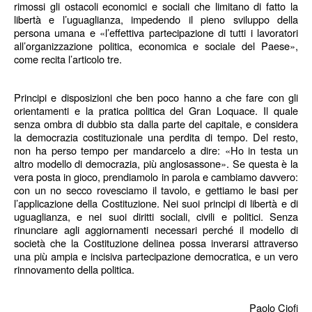
rimossi gli ostacoli economici e sociali che limitano di fatto la
libertà e l’uguaglianza, impedendo il pieno sviluppo della
persona umana e «l’effettiva partecipazione di tutti i lavoratori
all’organizzazione politica, economica e sociale del Paese»,
come recita l’articolo tre.
Principi e disposizioni che ben poco hanno a che fare con gli
orientamenti e la pratica politica del Gran Loquace. Il quale
senza ombra di dubbio sta dalla parte del capitale, e considera
la democrazia costituzionale una perdita di tempo. Del resto,
non ha perso tempo per mandarcelo a dire: «Ho in testa un
altro modello di democrazia, più anglosassone». Se questa è la
vera posta in gioco, prendiamolo in parola e cambiamo davvero:
con un no secco rovesciamo il tavolo, e gettiamo le basi per
l’applicazione della Costituzione. Nei suoi principi di libertà e di
uguaglianza, e nei suoi diritti sociali, civili e politici. Senza
rinunciare agli aggiornamenti necessari perché il modello di
società che la Costituzione delinea possa inverarsi attraverso
una più ampia e incisiva partecipazione democratica, e un vero
rinnovamento della politica.
Paolo Ciofi