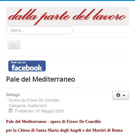
Cerca...
Cambia
navigazione
Home
Questo sito
Pale del Mediterraneo
Articoli e Saggi
Interventi e Relazioni
Dettagli
Scritto da
Ettore De Conciliis
Libri e Pubblicazioni
Categoria:
Audiovisivi
Pubblicato: 07 Maggio 2020
Audiovisivi
Archivi
Pale del Mediterraneo - opera di Ettore De Conciliis
per la Chiesa di Santa Maria degli Angeli e dei Martiri di Roma
La campagna referendaria 2016