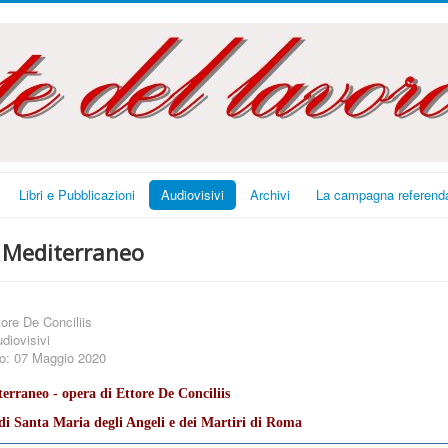
Libri e Pubblicazioni
Audiovisivi
Archivi
La campagna referenda
l Mediterraneo
tore De Conciliis
diovisivi
to: 07 Maggio 2020
erraneo - opera di Ettore De Conciliis
 di Santa Maria degli Angeli e dei Martiri di Roma