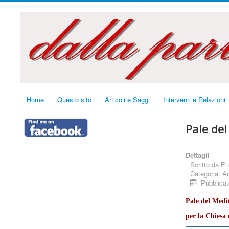
Home
Questo sito
Articoli e Saggi
Interventi e Relazioni
Pale de
Dettagli
Scritto da
Et
Categoria:
Au
Pubblica
Pale del Medit
per la Chiesa