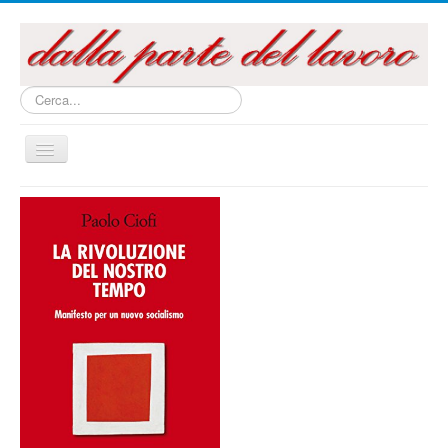
Cerca...
Cambia
navigazione
Home
Questo sito
Articoli e Saggi
Interventi e Relazioni
Libri e Pubblicazioni
Audiovisivi
Archivi
La campagna referendaria 2016