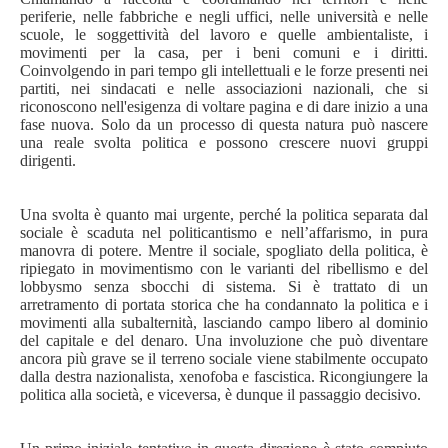
periferie, nelle fabbriche e negli uffici, nelle università e nelle
scuole, le soggettività del lavoro e quelle ambientaliste, i
movimenti per la casa, per i beni comuni e i diritti.
Coinvolgendo in pari tempo gli intellettuali e le forze presenti nei
partiti, nei sindacati e nelle associazioni nazionali, che si
riconoscono nell'esigenza di voltare pagina e di dare inizio a una
fase nuova. Solo da un processo di questa natura può nascere
una reale svolta politica e possono crescere nuovi gruppi
dirigenti.
Una svolta è quanto mai urgente, perché la politica separata dal
sociale è scaduta nel politicantismo e nell’affarismo, in pura
manovra di potere. Mentre il sociale, spogliato della politica, è
ripiegato in movimentismo con le varianti del ribellismo e del
lobbysmo senza sbocchi di sistema. Si è trattato di un
arretramento di portata storica che ha condannato la politica e i
movimenti alla subalternità, lasciando campo libero al dominio
del capitale e del denaro. Una involuzione che può diventare
ancora più grave se il terreno sociale viene stabilmente occupato
dalla destra nazionalista, xenofoba e fascistica. Ricongiungere la
politica alla società, e viceversa, è dunque il passaggio decisivo.