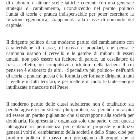
di elaborare e attuare scelte tattiche coerenti con una generale
strategia di cambiamento, riconducendo nel partito politico
l'unità di teoria e pratica indispensabile per poter esercitare la
funzione egemonica, strappandola alla classe di comando del
capitale.
Il dirigente politico di un moderno partito del cambiamento con
caratteristiche di classe, di massa e popolari, che pensa e
cammina usando il cervello e le gambe di milioni di esseri
umani, non può essere un facitore di parole, un cesellatore di
frasi a effetto, un compulsivo clickatore della tastiera il cui
pensiero è elaborato da altri. «Specialista più politico» nell'unità
di teoria e pratica: questa è la formula per formare dirigenti a tutti
i livelli e in tutti territori, e per mettere in moto le tante energie
inutilizzate e nascoste nel Paese.
Il moderno partito delle classi subalterne non è totalitario: sia
perché agisce in un sistema pluripartitico, sia perché non aspira
ad essere un partito pigliatutto che si sovrappone alla società per
dominarla. Rappresenta e organizza solo una parte, e con questa
interagisce in permanenza per elaborare proposte e indirizzi
generali volti al cambiamento della società e dello Stato, cioè per
produrre politica di massa non propaganda di gruppi che si