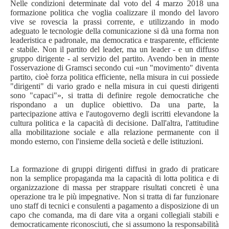
Nelle condizioni determinate dal voto del 4 marzo 2018 una
formazione politica che voglia coalizzare il mondo del lavoro
vive se rovescia la prassi corrente, e utilizzando in modo
adeguato le tecnologie della comunicazione si dà una forma non
leaderistica e padronale, ma democratica e trasparente, efficiente
e stabile. Non il partito del leader, ma un leader - e un diffuso
gruppo dirigente - al servizio del partito. Avendo ben in mente
l'osservazione di Gramsci secondo cui «un "movimento" diventa
partito, cioè forza politica efficiente, nella misura in cui possiede
"dirigenti" di vario grado e nella misura in cui questi dirigenti
sono "capaci"», si tratta di definire regole democratiche che
rispondano a un duplice obiettivo. Da una parte, la
partecipazione attiva e l'autogoverno degli iscritti elevandone la
cultura politica e la capacità di decisione. Dall'altra, l'attitudine
alla mobilitazione sociale e alla relazione permanente con il
mondo esterno, con l'insieme della società e delle istituzioni.
La formazione di gruppi dirigenti diffusi in grado di praticare
non la semplice propaganda ma la capacità di lotta politica e di
organizzazione di massa per strappare risultati concreti è una
operazione tra le più impegnative. Non si tratta di far funzionare
uno staff di tecnici e consulenti a pagamento a disposizione di un
capo che comanda, ma di dare vita a organi collegiali stabili e
democraticamente riconosciuti, che si assumono la responsabilità