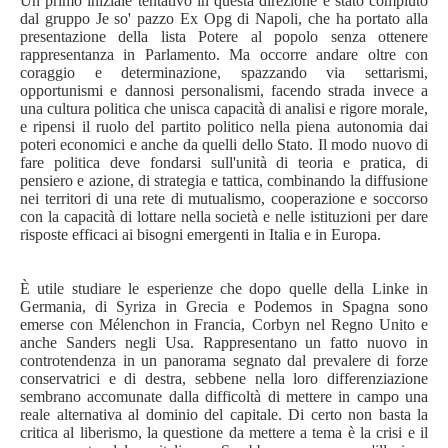
Un primo iniziale tentativo in questa direzione è stato compiuto
dal gruppo Je so' pazzo Ex Opg di Napoli, che ha portato alla
presentazione della lista Potere al popolo senza ottenere
rappresentanza in Parlamento. Ma occorre andare oltre con
coraggio e determinazione, spazzando via settarismi,
opportunismi e dannosi personalismi, facendo strada invece a
una cultura politica che unisca capacità di analisi e rigore morale,
e ripensi il ruolo del partito politico nella piena autonomia dai
poteri economici e anche da quelli dello Stato. Il modo nuovo di
fare politica deve fondarsi sull'unità di teoria e pratica, di
pensiero e azione, di strategia e tattica, combinando la diffusione
nei territori di una rete di mutualismo, cooperazione e soccorso
con la capacità di lottare nella società e nelle istituzioni per dare
risposte efficaci ai bisogni emergenti in Italia e in Europa.
È utile studiare le esperienze che dopo quelle della Linke in
Germania, di Syriza in Grecia e Podemos in Spagna sono
emerse con Mélenchon in Francia, Corbyn nel Regno Unito e
anche Sanders negli Usa. Rappresentano un fatto nuovo in
controtendenza in un panorama segnato dal prevalere di forze
conservatrici e di destra, sebbene nella loro differenziazione
sembrano accomunate dalla difficoltà di mettere in campo una
reale alternativa al dominio del capitale. Di certo non basta la
critica al liberismo, la questione da mettere a tema è la crisi e il