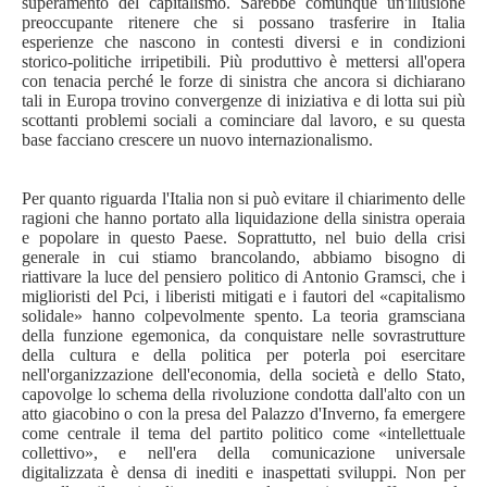
superamento del capitalismo. Sarebbe comunque un'illusione
preoccupante ritenere che si possano trasferire in Italia
esperienze che nascono in contesti diversi e in condizioni
storico-politiche irripetibili. Più produttivo è mettersi all'opera
con tenacia perché le forze di sinistra che ancora si dichiarano
tali in Europa trovino convergenze di iniziativa e di lotta sui più
scottanti problemi sociali a cominciare dal lavoro, e su questa
base facciano crescere un nuovo internazionalismo.
Per quanto riguarda l'Italia non si può evitare il chiarimento delle
ragioni che hanno portato alla liquidazione della sinistra operaia
e popolare in questo Paese. Soprattutto, nel buio della crisi
generale in cui stiamo brancolando, abbiamo bisogno di
riattivare la luce del pensiero politico di Antonio Gramsci, che i
miglioristi del Pci, i liberisti mitigati e i fautori del «capitalismo
solidale» hanno colpevolmente spento. La teoria gramsciana
della funzione egemonica, da conquistare nelle sovrastrutture
della cultura e della politica per poterla poi esercitare
nell'organizzazione dell'economia, della società e dello Stato,
capovolge lo schema della rivoluzione condotta dall'alto con un
atto giacobino o con la presa del Palazzo d'Inverno, fa emergere
come centrale il tema del partito politico come «intellettuale
collettivo», e nell'era della comunicazione universale
digitalizzata è densa di inediti e inaspettati sviluppi. Non per