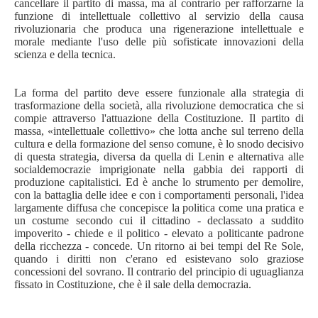
cancellare il partito di massa, ma al contrario per rafforzarne la
funzione di intellettuale collettivo al servizio della causa
rivoluzionaria che produca una rigenerazione intellettuale e
morale mediante l'uso delle più sofisticate innovazioni della
scienza e della tecnica.
La forma del partito deve essere funzionale alla strategia di
trasformazione della società, alla rivoluzione democratica che si
compie attraverso l'attuazione della Costituzione. Il partito di
massa, «intellettuale collettivo» che lotta anche sul terreno della
cultura e della formazione del senso comune, è lo snodo decisivo
di questa strategia, diversa da quella di Lenin e alternativa alle
socialdemocrazie imprigionate nella gabbia dei rapporti di
produzione capitalistici. Ed è anche lo strumento per demolire,
con la battaglia delle idee e con i comportamenti personali, l'idea
largamente diffusa che concepisce la politica come una pratica e
un costume secondo cui il cittadino - declassato a suddito
impoverito - chiede e il politico - elevato a politicante padrone
della ricchezza - concede. Un ritorno ai bei tempi del Re Sole,
quando i diritti non c'erano ed esistevano solo graziose
concessioni del sovrano. Il contrario del principio di uguaglianza
fissato in Costituzione, che è il sale della democrazia.