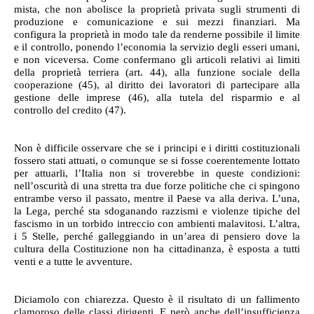
mista, che non abolisce la proprietà privata sugli strumenti di
produzione e comunicazione e sui mezzi finanziari. Ma
configura la proprietà in modo tale da renderne possibile il limite
e il controllo, ponendo l’economia la servizio degli esseri umani,
e non viceversa. Come confermano gli articoli relativi ai limiti
della proprietà terriera (art. 44), alla funzione sociale della
cooperazione (45), al diritto dei lavoratori di partecipare alla
gestione delle imprese (46), alla tutela del risparmio e al
controllo del credito (47).
Non è difficile osservare che se i principi e i diritti costituzionali
fossero stati attuati, o comunque se si fosse coerentemente lottato
per attuarli, l’Italia non si troverebbe in queste condizioni:
nell’oscurità di una stretta tra due forze politiche che ci spingono
entrambe verso il passato, mentre il Paese va alla deriva. L’una,
la Lega, perché sta sdoganando razzismi e violenze tipiche del
fascismo in un torbido intreccio con ambienti malavitosi. L’altra,
i 5 Stelle, perché galleggiando in un’area di pensiero dove la
cultura della Costituzione non ha cittadinanza, è esposta a tutti
venti e a tutte le avventure.
Diciamolo con chiarezza. Questo è il risultato di un fallimento
clamoroso delle classi dirigenti. E però anche dell’insufficienza