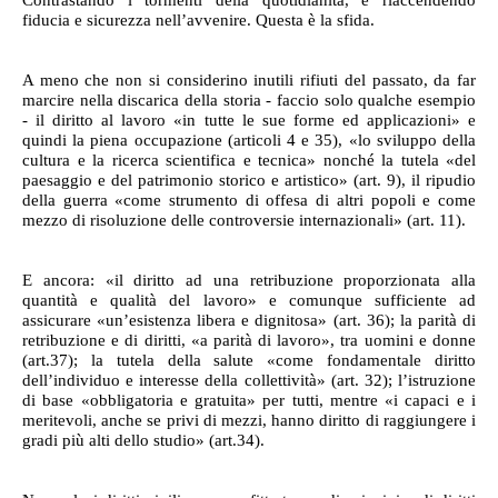
fiducia e sicurezza nell’avvenire. Questa è la sfida.
A meno che non si considerino inutili rifiuti del passato, da far
marcire nella discarica della storia - faccio solo qualche esempio
- il diritto al lavoro «in tutte le sue forme ed applicazioni» e
quindi la piena occupazione (articoli 4 e 35), «lo sviluppo della
cultura e la ricerca scientifica e tecnica» nonché la tutela «del
paesaggio e del patrimonio storico e artistico» (art. 9), il ripudio
della guerra «come strumento di offesa di altri popoli e come
mezzo di risoluzione delle controversie internazionali» (art. 11).
E ancora: «il diritto ad una retribuzione proporzionata alla
quantità e qualità del lavoro» e comunque sufficiente ad
assicurare «un’esistenza libera e dignitosa» (art. 36); la parità di
retribuzione e di diritti, «a parità di lavoro», tra uomini e donne
(art.37); la tutela della salute «come fondamentale diritto
dell’individuo e interesse della collettività» (art. 32); l’istruzione
di base «obbligatoria e gratuita» per tutti, mentre «i capaci e i
meritevoli, anche se privi di mezzi, hanno diritto di raggiungere i
gradi più alti dello studio» (art.34).