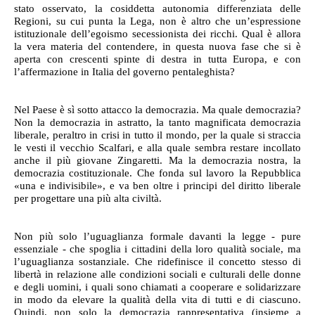
stato osservato, la cosiddetta autonomia differenziata delle
Regioni, su cui punta la Lega, non è altro che un’espressione
istituzionale dell’egoismo secessionista dei ricchi. Qual è allora
la vera materia del contendere, in questa nuova fase che si è
aperta con crescenti spinte di destra in tutta Europa, e con
l’affermazione in Italia del governo pentaleghista?
Nel Paese è sì sotto attacco la democrazia. Ma quale democrazia?
Non la democrazia in astratto, la tanto magnificata democrazia
liberale, peraltro in crisi in tutto il mondo, per la quale si straccia
le vesti il vecchio Scalfari, e alla quale sembra restare incollato
anche il più giovane Zingaretti. Ma la democrazia nostra, la
democrazia costituzionale. Che fonda sul lavoro la Repubblica
«una e indivisibile», e va ben oltre i principi del diritto liberale
per progettare una più alta civiltà.
Non più solo l’uguaglianza formale davanti la legge - pure
essenziale - che spoglia i cittadini della loro qualità sociale, ma
l’uguaglianza sostanziale. Che ridefinisce il concetto stesso di
libertà in relazione alle condizioni sociali e culturali delle donne
e degli uomini, i quali sono chiamati a cooperare e solidarizzare
in modo da elevare la qualità della vita di tutti e di ciascuno.
Quindi, non solo la democrazia rappresentativa (insieme a