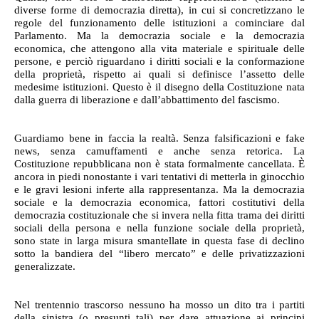
diverse forme di democrazia diretta), in cui si concretizzano le
regole del funzionamento delle istituzioni a cominciare dal
Parlamento. Ma la democrazia sociale e la democrazia
economica, che attengono alla vita materiale e spirituale delle
persone, e perciò riguardano i diritti sociali e la conformazione
della proprietà, rispetto ai quali si definisce l’assetto delle
medesime istituzioni. Questo è il disegno della Costituzione nata
dalla guerra di liberazione e dall’abbattimento del fascismo.
Guardiamo bene in faccia la realtà. Senza falsificazioni e fake
news, senza camuffamenti e anche senza retorica. La
Costituzione repubblicana non è stata formalmente cancellata. È
ancora in piedi nonostante i vari tentativi di metterla in ginocchio
e le gravi lesioni inferte alla rappresentanza. Ma la democrazia
sociale e la democrazia economica, fattori costitutivi della
democrazia costituzionale che si invera nella fitta trama dei diritti
sociali della persona e nella funzione sociale della proprietà,
sono state in larga misura smantellate in questa fase di declino
sotto la bandiera del “libero mercato” e delle privatizzazioni
generalizzate.
Nel trentennio trascorso nessuno ha mosso un dito tra i partiti
della sinistra (o presunti tali) per dare attuazione ai principi