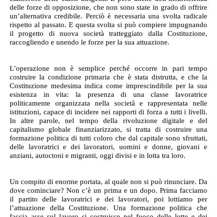
delle forze di opposizione, che non sono state in grado di offrire
un’alternativa credibile. Perciò è necessaria una svolta radicale
rispetto al passato. E questa svolta si può compiere impugnando
il progetto di nuova società tratteggiato dalla Costituzione,
raccogliendo e unendo le forze per la sua attuazione.
L’operazione non è semplice perché occorre in pari tempo
costruire la condizione primaria che è stata distrutta, e che la
Costituzione medesima indica come imprescindibile per la sua
esistenza in vita: la presenza di una classe lavoratrice
politicamente organizzata nella società e rappresentata nelle
istituzioni, capace di incidere nei rapporti di forza a tutti i livelli.
In altre parole, nel tempo della rivoluzione digitale e del
capitalismo globale finanziarizzato, si tratta di costruire una
formazione politica di tutti coloro che dal capitale sono sfruttati,
delle lavoratrici e dei lavoratori, uomini e donne, giovani e
anziani, autoctoni e migranti, oggi divisi e in lotta tra loro.
Un compito di enorme portata, al quale non si può rinunciare. Da
dove cominciare? Non c’è un prima e un dopo. Prima facciamo
il partito delle lavoratrici e dei lavoratori, poi lottiamo per
l’attuazione della Costituzione. Una formazione politica che
faccia asse sul lavoro si costruisce nel fuoco delle lotte e dei