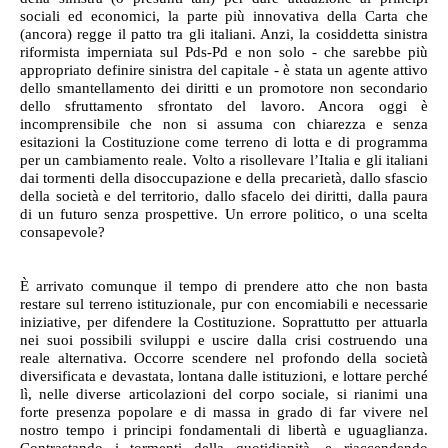
sociali ed economici, la parte più innovativa della Carta che
(ancora) regge il patto tra gli italiani. Anzi, la cosiddetta sinistra
riformista imperniata sul Pds-Pd e non solo - che sarebbe più
appropriato definire sinistra del capitale - è stata un agente attivo
dello smantellamento dei diritti e un promotore non secondario
dello sfruttamento sfrontato del lavoro. Ancora oggi è
incomprensibile che non si assuma con chiarezza e senza
esitazioni la Costituzione come terreno di lotta e di programma
per un cambiamento reale. Volto a risollevare l’Italia e gli italiani
dai tormenti della disoccupazione e della precarietà, dallo sfascio
della società e del territorio, dallo sfacelo dei diritti, dalla paura
di un futuro senza prospettive. Un errore politico, o una scelta
consapevole?
È arrivato comunque il tempo di prendere atto che non basta
restare sul terreno istituzionale, pur con encomiabili e necessarie
iniziative, per difendere la Costituzione. Soprattutto per attuarla
nei suoi possibili sviluppi e uscire dalla crisi costruendo una
reale alternativa. Occorre scendere nel profondo della società
diversificata e devastata, lontana dalle istituzioni, e lottare perché
lì, nelle diverse articolazioni del corpo sociale, si rianimi una
forte presenza popolare e di massa in grado di far vivere nel
nostro tempo i principi fondamentali di libertà e uguaglianza.
Contrastando i tormenti della quotidianità, e riaccendendo