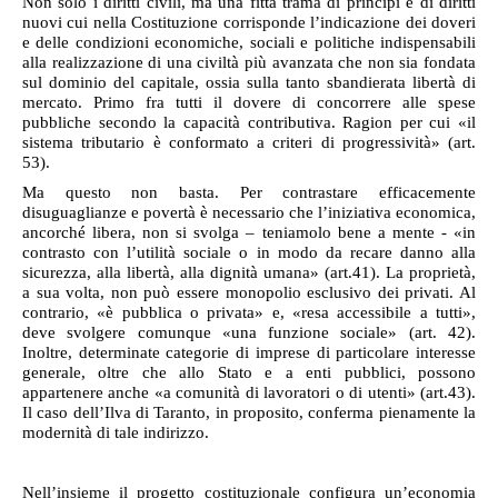
Non solo i diritti civili, ma una fitta trama di principi e di diritti
nuovi cui nella Costituzione corrisponde l’indicazione dei doveri
e delle condizioni economiche, sociali e politiche indispensabili
alla realizzazione di una civiltà più avanzata che non sia fondata
sul dominio del capitale, ossia sulla tanto sbandierata libertà di
mercato. Primo fra tutti il dovere di concorrere alle spese
pubbliche secondo la capacità contributiva. Ragion per cui «il
sistema tributario è conformato a criteri di progressività» (art.
53).
Ma questo non basta. Per contrastare efficacemente
disuguaglianze e povertà è necessario che l’iniziativa economica,
ancorché libera, non si svolga – teniamolo bene a mente - «in
contrasto con l’utilità sociale o in modo da recare danno alla
sicurezza, alla libertà, alla dignità umana» (art.41). La proprietà,
a sua volta, non può essere monopolio esclusivo dei privati. Al
contrario, «è pubblica o privata» e, «resa accessibile a tutti»,
deve svolgere comunque «una funzione sociale» (art. 42).
Inoltre, determinate categorie di imprese di particolare interesse
generale, oltre che allo Stato e a enti pubblici, possono
appartenere anche «a comunità di lavoratori o di utenti» (art.43).
Il caso dell’Ilva di Taranto, in proposito, conferma pienamente la
modernità di tale indirizzo.
Nell’insieme il progetto costituzionale configura un’economia