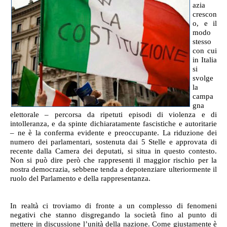
azia
crescon
o, e il
modo
stesso
con cui
in Italia
si
svolge
la
campa
gna
elettorale – percorsa da ripetuti episodi di violenza e di
intolleranza, e da spinte dichiaratamente fascistiche e autoritarie
– ne è la conferma evidente e preoccupante. La riduzione dei
numero dei parlamentari, sostenuta dai 5 Stelle e approvata di
recente dalla Camera dei deputati, si situa in questo contesto.
Non si può dire però che rappresenti il maggior rischio per la
nostra democrazia, sebbene tenda a depotenziare ulteriormente il
ruolo del Parlamento e della rappresentanza.
In realtà ci troviamo di fronte a un complesso di fenomeni
negativi che stanno disgregando la società fino al punto di
mettere in discussione l’unità della nazione. Come giustamente è