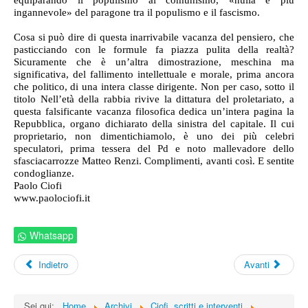
ingannevole» del paragone tra il populismo e il fascismo.
Cosa si può dire di questa inarrivabile vacanza del pensiero, che
pasticciando con le formule fa piazza pulita della realtà?
Sicuramente che è un’altra dimostrazione, meschina ma
significativa, del fallimento intellettuale e morale, prima ancora
che politico, di una intera classe dirigente. Non per caso, sotto il
titolo Nell’età della rabbia rivive la dittatura del proletariato, a
questa falsificante vacanza filosofica dedica un’intera pagina la
Repubblica, organo dichiarato della sinistra del capitale. Il cui
proprietario, non dimentichiamolo, è uno dei più celebri
speculatori, prima tessera del Pd e noto mallevadore dello
sfasciacarrozze Matteo Renzi. Complimenti, avanti così. E sentite
condoglianze.
Paolo Ciofi
www.paolociofi.it
Whatsapp
Indietro
Avanti
Sei qui:
Home
Archivi
Ciofi, scritti e interventi