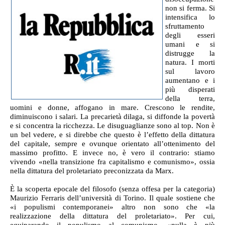
non si ferma. Si
intensifica lo
sfruttamento
degli esseri
umani e si
distrugge la
natura. I morti
sul lavoro
aumentano e i
più disperati
della terra,
uomini e donne, affogano in mare. Crescono le rendite,
diminuiscono i salari. La precarietà dilaga, si diffonde la povertà
e si concentra la ricchezza. Le disuguaglianze sono al top. Non è
un bel vedere, e si direbbe che questo è l’effetto della dittatura
del capitale, sempre e ovunque orientato all’ottenimento del
massimo profitto. E invece no, è vero il contrario: stiamo
vivendo «nella transizione fra capitalismo e comunismo», ossia
nella dittatura del proletariato preconizzata da Marx.
È la scoperta epocale del filosofo (senza offesa per la categoria)
Maurizio Ferraris dell’università di Torino. Il quale sostiene che
«i populismi contemporanei» altro non sono che «la
realizzazione della dittatura del proletariato». Per cui,
equiparando il populismo al comunismo, «nulla è più