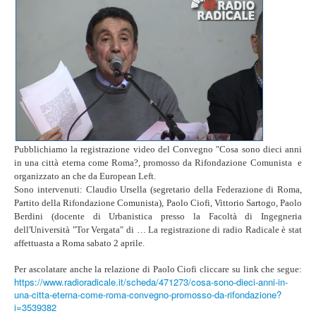
Pubblichiamo la registrazione video del Convegno "Cosa sono dieci anni
in una città eterna come Roma?, promosso da Rifondazione Comunista e
organizzato an che da European Left.
Sono intervenuti: Claudio Ursella (segretario della Federazione di Roma,
Partito della Rifondazione Comunista), Paolo Ciofi, Vittorio Sartogo, Paolo
Berdini (docente di Urbanistica presso la Facoltà di Ingegneria
dell'Università "Tor Vergata" di … La registrazione di radio Radicale è stat
affettuasta a Roma sabato 2 aprile.
Per ascolatare anche la relazione di Paolo Ciofi cliccare su link che segue:
https://www.radioradicale.it/scheda/471273/cosa-sono-dieci-anni-in-
una-citta-eterna-come-roma-convegno-promosso-da-rifondazione?
i=3539382