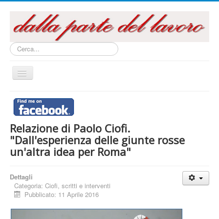
Cerca...
Cambia
navigazione
Home
Questo sito
Relazione di Paolo Ciofi.
Articoli e Saggi
"Dall'esperienza delle giunte rosse
Interventi e Relazioni
un'altra idea per Roma"
Libri e Pubblicazioni
Dettagli
Audiovisivi
Categoria:
Ciofi, scritti e interventi
Pubblicato: 11 Aprile 2016
Archivi
La campagna referendaria 2016