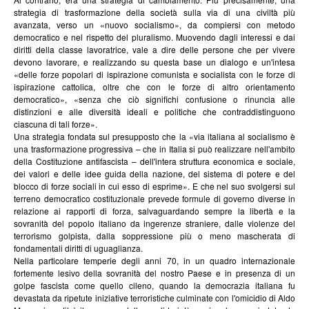
strategia di trasformazione della società sulla via di una civiltà più
avanzata, verso un «nuovo socialismo», da compiersi con metodo
democratico e nel rispetto del pluralismo. Muovendo dagli interessi e dai
diritti della classe lavoratrice, vale a dire delle persone che per vivere
devono lavorare, e realizzando su questa base un dialogo e un'intesa
«delle forze popolari di ispirazione comunista e socialista con le forze di
ispirazione cattolica, oltre che con le forze di altro orientamento
democratico», «senza che ciò significhi confusione o rinuncia alle
distinzioni e alle diversità ideali e politiche che contraddistinguono
ciascuna di tali forze».
Una strategia fondata sul presupposto che la «via italiana al socialismo è
una trasformazione progressiva – che in Italia si può realizzare nell'ambito
della Costituzione antifascista – dell'intera struttura economica e sociale,
dei valori e delle idee guida della nazione, del sistema di potere e del
blocco di forze sociali in cui esso di esprime». E che nel suo svolgersi sul
terreno democratico costituzionale prevede formule di governo diverse in
relazione ai rapporti di forza, salvaguardando sempre la libertà e la
sovranità del popolo italiano da ingerenze straniere, dalle violenze del
terrorismo golpista, dalla soppressione più o meno mascherata di
fondamentali diritti di uguaglianza.
Nella particolare temperie degli anni 70, in un quadro internazionale
fortemente lesivo della sovranità del nostro Paese e in presenza di un
golpe fascista come quello cileno, quando la democrazia italiana fu
devastata da ripetute iniziative terroristiche culminate con l'omicidio di Aldo