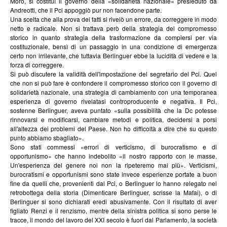
Moro, si costituì il governo della «solidarietà nazionale» presieduto da
Andreotti, che il Pci appoggiò pur non facendone parte.
Una scelta che alla prova dei fatti si rivelò un errore, da correggere in modo
netto e radicale. Non si trattava però della strategia del compromesso
storico in quanto strategia della trasformazione da compiersi per via
costituzionale, bensì di un passaggio in una condizione di emergenza
certo non irrilevante, che tuttavia Berlinguer ebbe la lucidità di vedere e la
forza di correggere.
Si può discutere la validità dell'impostazione del segretario del Pci. Quel
che non si può fare è confondere il compromesso storico con il governo di
solidarietà nazionale, una strategia di cambiamento con una temporanea
esperienza di governo rivelatasi controproducente e negativa. Il Pci,
sostenne Berlinguer, aveva puntato «sulla possibilità che la Dc potesse
rinnovarsi e modificarsi, cambiare metodi e politica, decidersi a porsi
all'altezza dei problemi del Paese. Non ho difficoltà a dire che su questo
punto abbiamo sbagliato».
Sono stati commessi «errori di verticismo, di burocratismo e di
opportunismo» che hanno indebolito «il nostro rapporto con le masse.
Un'esperienza del genere noi non la ripeteremo mai più». Verticismi,
burocratismi e opportunismi sono state invece esperienze portate a buon
fine da quelli che, provenienti dal Pci, o Berlinguer lo hanno relegato nel
retrobottega della storia (Dimenticare Berlinguer, scrisse la Mafai), o di
Berlinguer si sono dichiarati eredi abusivamente. Con il risultato di aver
figliato Renzi e il renzismo, mentre della sinistra politica si sono perse le
tracce, il mondo del lavoro del XXI secolo è fuori dal Parlamento, la società