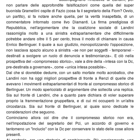
non parlare delle approfondite falsificazioni come quella del super
buonista Gramellini ospite di Fazio (cosa fa il segretario della Fiom? Ovvio,
un partito), si fa notare anche quella, per la verità inaspettata, di un
commentatore informato come Ilvo Diamanti. La firma prestigiosa di
Repubblica, nell'argomentare che la coalizione sociale di Landini
rassomiglia molto a una sinistra extraparlamentare che difficilmente
potrebbe andare oltre il 5 per cento, trova il modo di chiamare in causa
Enrico Berlinguer. Il quale a suo giudizio, monopolizzando l'opposizione,
non lasciava spazio alcuno a sinistra «se non per soggetti - temporanei -
destinati a svolgere un ruolo di denuncia e testimonianza». E ciò nella
prospettiva del «compromesso storico», vale a dire della «intesa con la Dc,
pre-destinata a governare», come «unica intesa possibile».
Dal che si dovrebbe dedurre, con un salto mortale molto acrobatico, che
Landini non ha oggi migliori prospettive di fronte a Renzi di quelle che
avevano i movimenti extraparlamentari di fronte al compromesso storico di
Berlinguer. Un modo spericolato di argomentare che sollecita una replica.
Sia sul fronte di Landini, che a quanto pare dichiara di voler superare
proprio la frammentazione gruppettara, e di cui mi occuperò in un'altra
circostanza. Sia sul fronte di Berlinguer, al quale sono dedicate le
considerazioni che seguono.
Cominciamo allora col dire che il compromesso storico non era,
nell'impostazione del segretario del Pci, un accordo di governo e
tantomeno un "inciucio" con la Dc per conservare lo stato delle cose allora
presenti.
Al contrario, era una strategia di cambiamento. Più precisamente, una