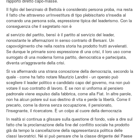
rapporto diretto capo-masse.
Il figlio del benzinaio di Bettola è considerato persona proba, ma resta
il fatto che attraverso un'investitura di tipo plebiscitario s'insedia al
comando una persona sola, espressione tipica del leaderismo. Con la
conseguenza che il segretario non è
al servizio del partito, bensì è il partito al servizio del leader,
nonostante le affermazioni in senso contrario di Bersani. Un
capovolgimento che nella nostra storia ha prodotto frutti avvelenati.
Se dunque le primarie sono espressione di una crisi, il loro uso come
surrogato di una moderna forma partito, democratica e partecipata,
diventa un'aggravante della crisi.
Si va affermando una strana concezione della democrazia, secondo la
quale - come ha fatto notare Maurizio Landini - un operaio può
scegliere il leader politico e candidato capo del governo, ma non può
votare il suo contratto di lavoro. E se non si uniforma al pensiero
padronale viene espulso dalla fabbrica, come alla Fiat. In altre parole,
non ha alcun potere sul suo destino di vita e perde la libertà. Come il
precario, come la donna senza occupazione, il pensionato,
l'insegnante, il ricercatore. È un colpo al cuore della democrazia
In realtà si continua a glissare sulla questione di fondo, vale a dire sul
fatto che la proclamazione della fine del conflitto sociale ha prodotto
già da tempo la cancellazione della rappresentanza politica delle
classi lavoratrici. Né si può pensare che la classe dirigente del Paese