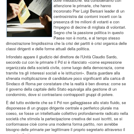
bolle mediatiche. Ma consideriamo con
attenzione le primarie, che hanno
incoronato Pier Luigi Bersani leader di un
centrosinistra dai contorni incerti con la
presenza di tre milioni di votanti e con
l'impegno di decine di migliaia di volontari.
Segno che la passione politica in questo
Paese non è morta, e al tempo stesso
dimostrazione limpidissima che la crisi dei partiti è crisi organica delle
classi dirigenti e delle forme attuali della politica.
Infondato appare il giudizio del direttore de l'Unità Claudio Sardo,
secondo cui con le primarie il Pd si è rilanciato «come espressione
organizzata della società civile, come luogo della democrazia, come
tramite tra gli interessi sociali e le istituzioni». Basta guardare alla
sfrenata moltiplicazione di candidature poco significanti alla carica di
Sindaco di Roma per constatare che la realtà è ben diversa: come se
il governo della capitale dello Stato equivalga alla gestione di un
condominio, dove si contrastano contrapposti gruppi di potere.
È del tutto evidente che se il Pd non galleggiasse allo stato fluido, se
disponesse di un gruppo dirigente centrale e periferico plurale ma
coeso, se fosse un intellettuale collettivo profondamente radicato nella
società che stimola la partecipazione creativa dei suoi iscritti, se si
conformasse cioè come una moderna forma partito, non avrebbe
bisogno delle primarie per legittimare il proprio segretario attraverso il