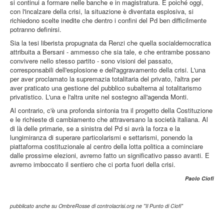
si continui a formare nelle banche e in magistratura. E poiché oggi,
con l'incalzare della crisi, la situazione è diventata esplosiva, si
richiedono scelte inedite che dentro i confini del Pd ben difficilmente
potranno definirsi.
Sia la tesi liberista propugnata da Renzi che quella socialdemocratica
attribuita a Bersani - ammesso che sia tale, e che entrambe possano
convivere nello stesso partito - sono visioni del passato,
corresponsabili dell'esplosione e dell'aggravamento della crisi. L'una
per aver proclamato la supremazia totalitaria del privato, l'altra per
aver praticato una gestione del pubblico subalterna al totalitarismo
privatistico. L'una e l'altra unite nel sostegno all'agenda Monti.
Al contrario, c'è una profonda sintonia tra il progetto della Costituzione
e le richieste di cambiamento che attraversano la società italiana. Al
di là delle primarie, se a sinistra del Pd si avrà la forza e la
lungimiranza di superare particolarismi e settarismi, ponendo la
piattaforma costituzionale al centro della lotta politica a cominciare
dalle prossime elezioni, avremo fatto un significativo passo avanti. E
avremo imboccato il sentiero che ci porta fuori della crisi.
Paolo Ciofi
pubblicato anche su OmbreRosse di controlacrisi.org ne "Il Punto di Ciofi"